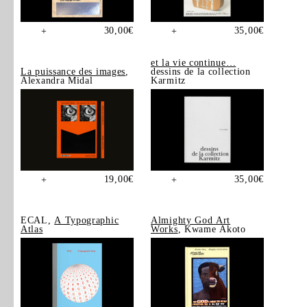
30,00
€
35,00
€
+
+
et la vie continue…
La puissance des images
,
dessins de la collection
Alexandra Midal
Karmitz
19,00
€
35,00
€
+
+
ECAL,
A Typographic
Almighty God Art
Atlas
Works
, Kwame Akoto