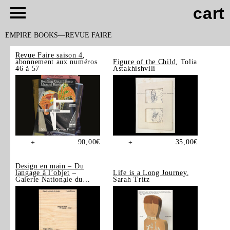
cart
EMPIRE BOOKS
REVUE FAIRE
Revue Faire saison 4
,
abonnement aux numéros
Figure of the Child
, Tolia
46 à 57
Astakhishvili
90,00
€
35,00
€
+
+
Design en main – Du
langage à l’objet
–
Life is a Long Journey
,
Galerie Nationale du
Sarah Tritz
Design, Saint-Étienne