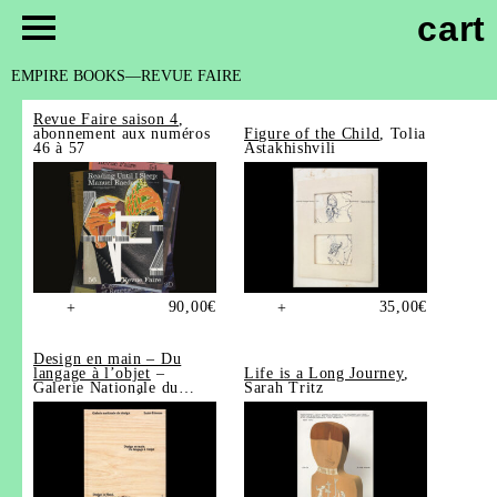
cart
EMPIRE BOOKS
REVUE FAIRE
Revue Faire saison 4
,
abonnement aux numéros
Figure of the Child
, Tolia
46 à 57
Astakhishvili
90,00
€
35,00
€
+
+
Design en main – Du
langage à l’objet
–
Life is a Long Journey
,
Galerie Nationale du
Sarah Tritz
Design, Saint-Étienne