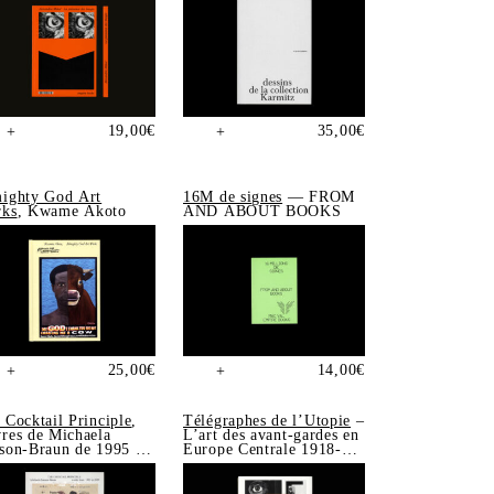
19,00
€
35,00
€
+
+
ighty God Art
16M de signes
— FROM
ks
, Kwame Akoto
AND ABOUT BOOKS
25,00
€
14,00
€
+
+
 Cocktail Principle
,
Télégraphes de l’Utopie
–
res de Michaela
L’art des avant-gardes en
son-Braun de 1995 à
Europe Centrale 1918-
5
1939, Sonia de Puineuf