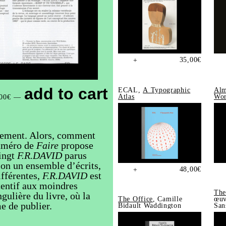
35,00
€
+
add to cart
ECAL,
A Typographic
Alm
Atlas
Wor
00
€
—
ilement. Alors, comment
numéro de
Faire
propose
vingt
F.R.DAVID
parus
ion un ensemble d’écrits,
48,00
€
+
ifférentes,
F.R.DAVID
est
tentif aux moindres
The
gulière du livre, où la
The Office
, Camille
œuv
me de publier.
Bidault Waddington
San
202