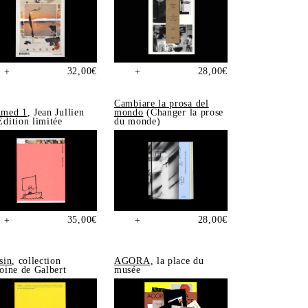
32,00
€
28,00
€
+
+
Cambiare la prosa del
med 1
, Jean Jullien
mondo
(Changer la prose
dition limitée
du monde)
35,00
€
28,00
€
+
+
sin
, collection
AGORA
, la place du
oine de Galbert
musée