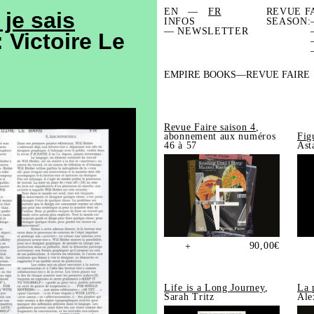
EN
FR
REVUE F
je sais
INFOS
SEASON:
— NEWSLETTER
: Victoire Le
EMPIRE BOOKS
REVUE FAIRE
Revue Faire saison 4
,
abonnement aux numéros
Fig
46 à 57
Ast
90,00
€
+
Life is a Long Journey
,
La 
Sarah Tritz
Ale