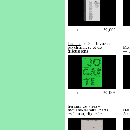
39,00
€
+
Jocaste
, n°0 – Revue de
psychanalyse et de
Mer
discussions
— É
20,00
€
+
herman de vries
–
mouans-sartoux, paris,
Des
eschenau, digne-les-
Ant
bains, trédrez-
locquémeau