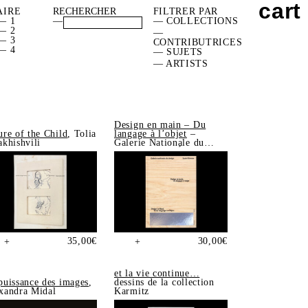
cart
AIRE
FILTRER PAR
— 1
—
— COLLECTIONS
— 2
—
— 3
CONTRIBUTRICES
— 4
— SUJETS
— ARTISTS
Design en main – Du
ure of the Child
, Tolia
langage à l’objet
–
akhishvili
Galerie Nationale du
Design, Saint-Étienne
35,00
€
30,00
€
+
+
et la vie continue…
puissance des images
,
dessins de la collection
xandra Midal
Karmitz