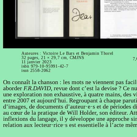
Auteures : Victoire Le Bars et Benjamin Thorel
32 pages, 21 × 29,7 cm, CMJNS
7,
11 janvier 2023
isbn 979-10-95991-42-7
issn 2558-2062
On connaît la chanson : les mots ne viennent pas fac
aborder
F.R.DAVID
, revue dont c’est la devise ? Ce 
une exploration non exhaustive, à quatre mains, des 
entre 2007 et aujourd’hui. Regroupant à chaque parut
d’images, de documents d’auteur·e·s et de périodes d
au cœur de la pratique de Will Holder, son éditeur. At
inflexions du langage, il y développe une approche sin
relation aux lecteur·rice·s est essentielle à l’acte mê