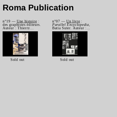
Roma Publication
n°19 —
Une histoire
:
n°07 —
Un livre
:
des graphistes éditeurs.
Parallel Encyclopedia
,
Auteur : Thierry
Batia Suter. Auteur :
Chancogne
Jérôme Dupeyrat
Sold out
Sold out