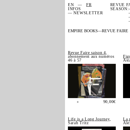
EN
FR
REVUE F
INFOS
SEASON:
— NEWSLETTER
EMPIRE BOOKS
REVUE FAIRE
Revue Faire saison 4
,
abonnement aux numéros
Fig
46 à 57
Ast
90,00
€
+
Life is a Long Journey
,
La 
Sarah Tritz
Ale