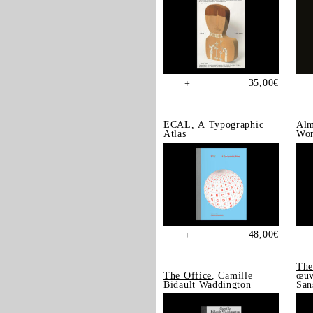
35,00
€
+
ECAL,
A Typographic
Alm
Atlas
Wor
48,00
€
+
The
The Office
, Camille
œuv
Bidault Waddington
San
202