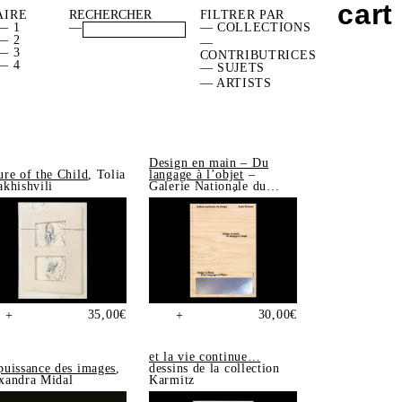
cart
AIRE
FILTRER PAR
— 1
—
— COLLECTIONS
— 2
—
— 3
CONTRIBUTRICES
— 4
— SUJETS
— ARTISTS
Design en main – Du
ure of the Child
, Tolia
langage à l’objet
–
akhishvili
Galerie Nationale du
Design, Saint-Étienne
35,00
€
30,00
€
+
+
et la vie continue…
puissance des images
,
dessins de la collection
xandra Midal
Karmitz