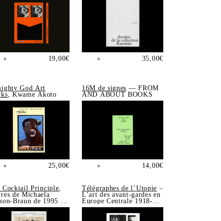
19,00
€
35,00
€
+
+
ighty God Art
16M de signes
— FROM
ks
, Kwame Akoto
AND ABOUT BOOKS
25,00
€
14,00
€
+
+
 Cocktail Principle
,
Télégraphes de l’Utopie
–
res de Michaela
L’art des avant-gardes en
son-Braun de 1995 à
Europe Centrale 1918-
5
1939, Sonia de Puineuf