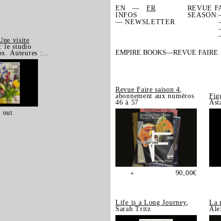
EN
FR
REVUE F
INFOS
SEASON:
— NEWSLETTER
Une visite
: le studio
EMPIRE BOOKS
REVUE FAIRE
ox. Auteures :
uet et Julia
e
Revue Faire saison 4
,
abonnement aux numéros
Fig
46 à 57
Ast
 out
90,00
€
+
Life is a Long Journey
,
La 
Sarah Tritz
Ale