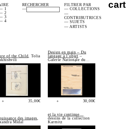
cart
AIRE
FILTRER PAR
— 1
—
— COLLECTIONS
— 2
—
— 3
CONTRIBUTRICES
— 4
— SUJETS
— ARTISTS
Design en main – Du
ure of the Child
, Tolia
langage à l’objet
–
akhishvili
Galerie Nationale du
Design, Saint-Étienne
35,00
€
30,00
€
+
+
et la vie continue…
puissance des images
,
dessins de la collection
xandra Midal
Karmitz