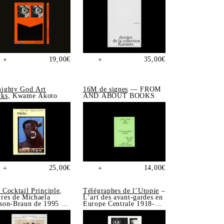
19,00
€
35,00
€
+
+
ighty God Art
16M de signes
— FROM
ks
, Kwame Akoto
AND ABOUT BOOKS
25,00
€
14,00
€
+
+
 Cocktail Principle
,
Télégraphes de l’Utopie
–
res de Michaela
L’art des avant-gardes en
son-Braun de 1995 à
Europe Centrale 1918-
5
1939, Sonia de Puineuf