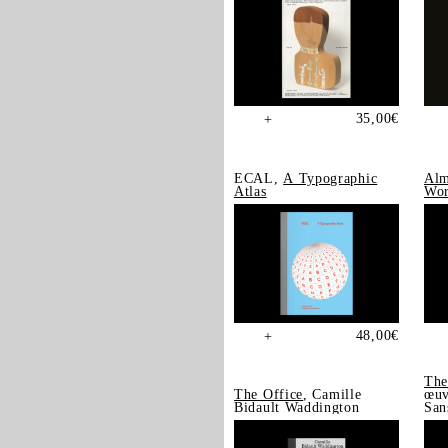
35,00
€
+
ECAL,
A Typographic
Alm
Atlas
Wor
48,00
€
+
The
The Office
, Camille
œuv
Bidault Waddington
San
202