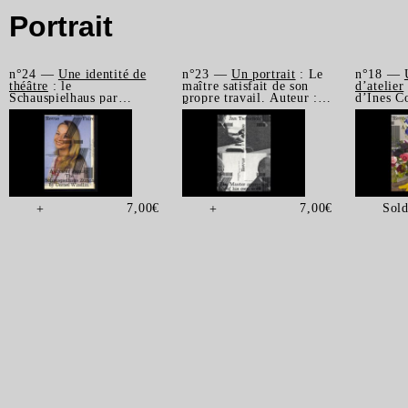
Portrait
n°24 —
Une identité de
n°23 —
Un portrait
: Le
n°18 —
théâtre
: le
maître satisfait de son
d’atelier
Schauspielhaus par
propre travail. Auteur :
d’Ines C
Cornel Windlin. Auteurs :
Žiga Testen
Manon Br
Étienne Hervy et Thierry
Andréon
Chancogne
7,00
€
7,00
€
Sold
+
+