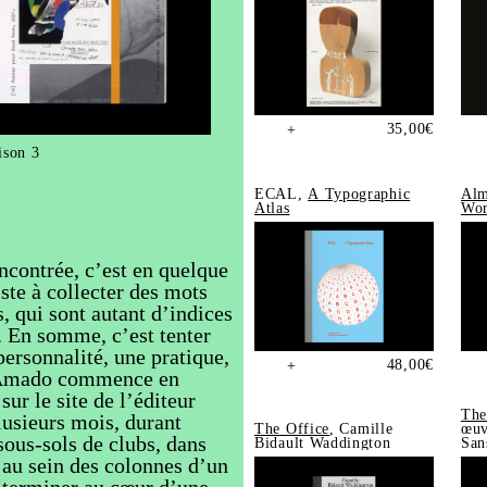
35,00
€
+
ison 3
ECAL,
A Typographic
Alm
Atlas
Wor
ncontrée, c’est en quelque
ste à collecter des mots
s, qui sont autant d’indices
. En somme, c’est tenter
personnalité, une pratique,
48,00
€
+
io Amado commence en
sur le site de l’éditeur
The
lusieurs mois, durant
The Office
, Camille
œuv
sous-sols de clubs, dans
Bidault Waddington
San
202
 au sein des colonnes d’un
 terminer au cœur d’une