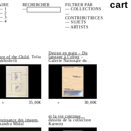
cart
AIRE
FILTRER PAR
— 1
—
— COLLECTIONS
— 2
—
— 3
CONTRIBUTRICES
— 4
— SUJETS
— ARTISTS
Design en main – Du
ure of the Child
, Tolia
langage à l’objet
–
akhishvili
Galerie Nationale du
Design, Saint-Étienne
35,00
€
30,00
€
+
+
et la vie continue…
puissance des images
,
dessins de la collection
xandra Midal
Karmitz