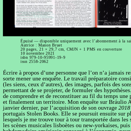
Épuisé — disponible uniquement avec l’abonnement à la sa
Autrice : Manon Bruet
20 pages, 21 × 29,7 cm, CMJN + 1 PMS en couverture
10 novembre 2021
isbn 979-10-95991-19-9
issn 2558-2062
Écrire à propos d’une personne que l’on n’a jamais re
sorte mener une enquête. Le travail préparatoire consi
(les siens, ceux d’autres), des images, parfois des son
permettant de se projeter, de formuler des hypothèses
de comprendre et de reconstituer au fil du temps une 
et finalement un territoire. Mon enquête sur Brául
janvier dernier, par l’acquisition de son ouvrage
2018
portugais Stolen Books. Elle se poursuit ensuite sur p
lesquels je me trouve tour à tour transportée dans les 
les scènes musicales lisboètes ou new-yorkaises, puis
hebdomadaire américain consacré à l’économie, pour