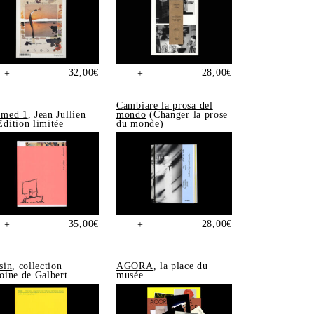
32,00
€
28,00
€
+
+
Cambiare la prosa del
med 1
, Jean Jullien
mondo
(Changer la prose
dition limitée
du monde)
35,00
€
28,00
€
+
+
sin
, collection
AGORA
, la place du
oine de Galbert
musée