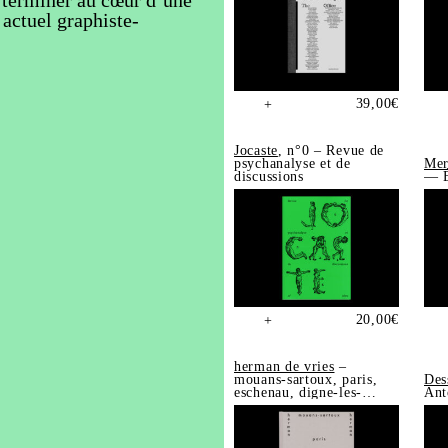
s actuel graphiste-
39,00
€
+
Jocaste
, n°0 – Revue de
psychanalyse et de
Mer
discussions
— É
20,00
€
+
herman de vries
–
mouans-sartoux, paris,
Des
eschenau, digne-les-
Ant
bains, trédrez-
locquémeau