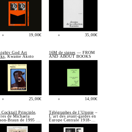
19,00
€
35,00
€
+
+
ighty God Art
16M de signes
— FROM
ks
, Kwame Akoto
AND ABOUT BOOKS
25,00
€
14,00
€
+
+
 Cocktail Principle
,
Télégraphes de l’Utopie
–
res de Michaela
L’art des avant-gardes en
son-Braun de 1995 à
Europe Centrale 1918-
5
1939, Sonia de Puineuf