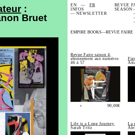
EN
FR
REVUE F
ateur
:
INFOS
SEASON:
— NEWSLETTER
anon Bruet
EMPIRE BOOKS
REVUE FAIRE
Revue Faire saison 4
,
abonnement aux numéros
Fig
46 à 57
Ast
90,00
€
+
Life is a Long Journey
,
La 
Sarah Tritz
Ale