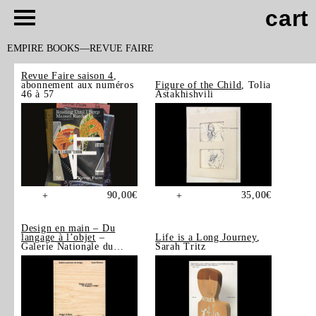
cart
EMPIRE BOOKS
REVUE FAIRE
Revue Faire saison 4
,
abonnement aux numéros
Figure of the Child
, Tolia
46 à 57
Astakhishvili
90,00
€
35,00
€
+
+
Design en main – Du
langage à l’objet
–
Life is a Long Journey
,
Galerie Nationale du
Sarah Tritz
Design, Saint-Étienne