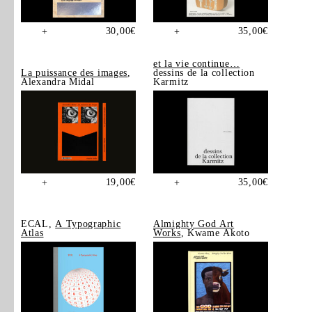
30,00
€
35,00
€
+
+
et la vie continue…
La puissance des images
,
dessins de la collection
Alexandra Midal
Karmitz
19,00
€
35,00
€
+
+
ECAL,
A Typographic
Almighty God Art
Atlas
Works
, Kwame Akoto