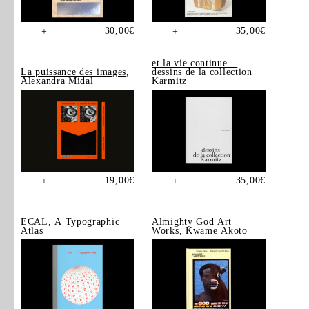
30,00
€
35,00
€
+
+
et la vie continue…
La puissance des images
,
dessins de la collection
Alexandra Midal
Karmitz
19,00
€
35,00
€
+
+
ECAL,
A Typographic
Almighty God Art
Atlas
Works
, Kwame Akoto