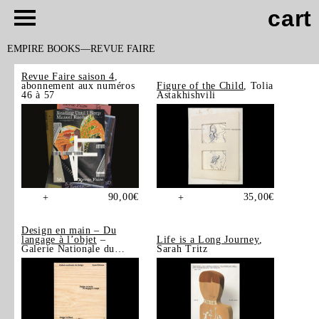
cart
EMPIRE BOOKS
REVUE FAIRE
Revue Faire saison 4
,
abonnement aux numéros
Figure of the Child
, Tolia
46 à 57
Astakhishvili
90,00
€
35,00
€
+
+
Design en main – Du
langage à l’objet
–
Life is a Long Journey
,
Galerie Nationale du
Sarah Tritz
Design, Saint-Étienne