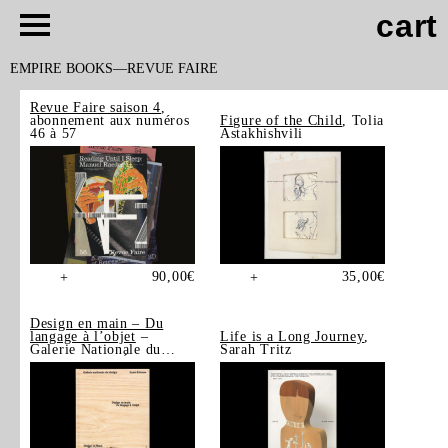
cart
EMPIRE BOOKS
REVUE FAIRE
Revue Faire saison 4
,
abonnement aux numéros
Figure of the Child
, Tolia
46 à 57
Astakhishvili
90,00
€
35,00
€
+
+
Design en main – Du
langage à l’objet
–
Life is a Long Journey
,
Galerie Nationale du
Sarah Tritz
Design, Saint-Étienne