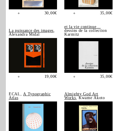
30,00
€
35,00
€
+
+
et la vie continue…
La puissance des images
,
dessins de la collection
Alexandra Midal
Karmitz
19,00
€
35,00
€
+
+
ECAL,
A Typographic
Almighty God Art
Atlas
Works
, Kwame Akoto