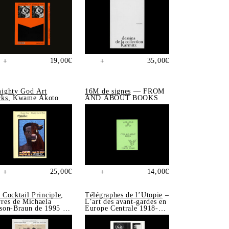
19,00
€
35,00
€
+
+
ighty God Art
16M de signes
— FROM
ks
, Kwame Akoto
AND ABOUT BOOKS
25,00
€
14,00
€
+
+
 Cocktail Principle
,
Télégraphes de l’Utopie
–
res de Michaela
L’art des avant-gardes en
son-Braun de 1995 à
Europe Centrale 1918-
5
1939, Sonia de Puineuf