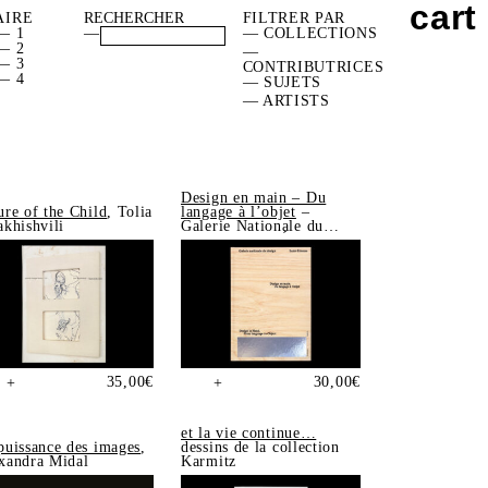
cart
AIRE
FILTRER PAR
— 1
—
— COLLECTIONS
— 2
—
— 3
CONTRIBUTRICES
— 4
— SUJETS
— ARTISTS
Design en main – Du
ure of the Child
, Tolia
langage à l’objet
–
akhishvili
Galerie Nationale du
Design, Saint-Étienne
35,00
€
30,00
€
+
+
et la vie continue…
puissance des images
,
dessins de la collection
xandra Midal
Karmitz