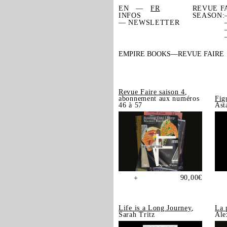
EN
FR
REVUE F
INFOS
SEASON:
— NEWSLETTER
EMPIRE BOOKS
REVUE FAIRE
Revue Faire saison 4
,
abonnement aux numéros
Fig
46 à 57
Ast
90,00
€
+
Life is a Long Journey
,
La 
Sarah Tritz
Ale