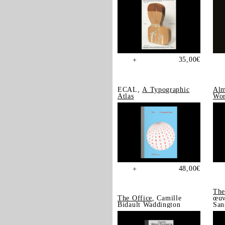
35,00
€
+
ECAL,
A Typographic
Alm
Atlas
Wor
48,00
€
+
The
The Office
, Camille
œuv
Bidault Waddington
San
202