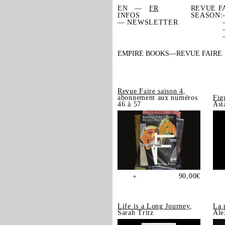
EN
FR
REVUE F
INFOS
SEASON:
— NEWSLETTER
EMPIRE BOOKS
REVUE FAIRE
Revue Faire saison 4
,
abonnement aux numéros
Fig
46 à 57
Ast
90,00
€
+
Life is a Long Journey
,
La 
Sarah Tritz
Ale