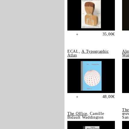
35,00
€
+
ECAL,
A Typographic
Alm
Atlas
Wor
48,00
€
+
The
The Office
, Camille
œuv
Bidault Waddington
San
202