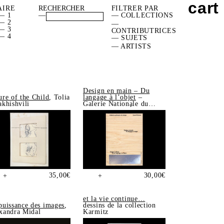
cart
AIRE
FILTRER PAR
— 1
—
— COLLECTIONS
— 2
—
— 3
CONTRIBUTRICES
— 4
— SUJETS
— ARTISTS
Design en main – Du
ure of the Child
, Tolia
langage à l’objet
–
akhishvili
Galerie Nationale du
Design, Saint-Étienne
35,00
€
30,00
€
+
+
et la vie continue…
puissance des images
,
dessins de la collection
xandra Midal
Karmitz