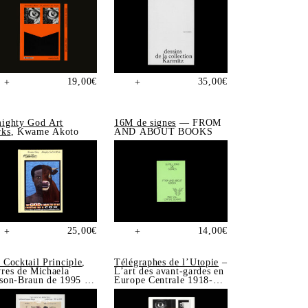
19,00
€
35,00
€
+
+
ighty God Art
16M de signes
— FROM
ks
, Kwame Akoto
AND ABOUT BOOKS
25,00
€
14,00
€
+
+
 Cocktail Principle
,
Télégraphes de l’Utopie
–
res de Michaela
L’art des avant-gardes en
son-Braun de 1995 à
Europe Centrale 1918-
5
1939, Sonia de Puineuf