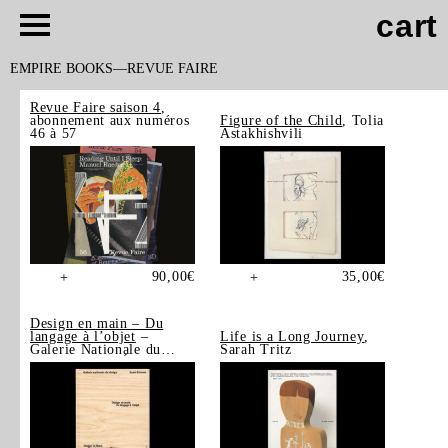
cart
EMPIRE BOOKS
REVUE FAIRE
Revue Faire saison 4
,
abonnement aux numéros
Figure of the Child
, Tolia
46 à 57
Astakhishvili
90,00
€
35,00
€
+
+
Design en main – Du
langage à l’objet
–
Life is a Long Journey
,
Galerie Nationale du
Sarah Tritz
Design, Saint-Étienne