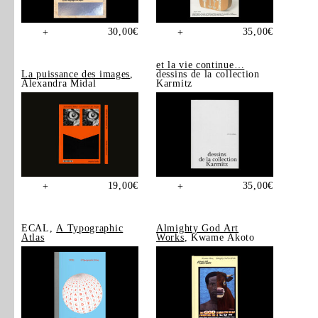
30,00
€
35,00
€
+
+
et la vie continue…
La puissance des images
,
dessins de la collection
Alexandra Midal
Karmitz
19,00
€
35,00
€
+
+
ECAL,
A Typographic
Almighty God Art
Atlas
Works
, Kwame Akoto