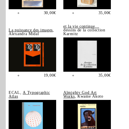
30,00
€
35,00
€
+
+
et la vie continue…
La puissance des images
,
dessins de la collection
Alexandra Midal
Karmitz
19,00
€
35,00
€
+
+
ECAL,
A Typographic
Almighty God Art
Atlas
Works
, Kwame Akoto