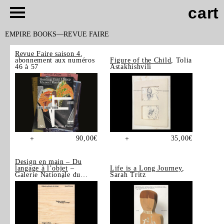
cart
EMPIRE BOOKS
REVUE FAIRE
Revue Faire saison 4
,
abonnement aux numéros
Figure of the Child
, Tolia
46 à 57
Astakhishvili
90,00
€
35,00
€
+
+
Design en main – Du
langage à l’objet
–
Life is a Long Journey
,
Galerie Nationale du
Sarah Tritz
Design, Saint-Étienne