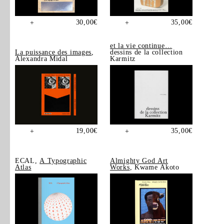
30,00
€
35,00
€
+
+
et la vie continue…
La puissance des images
,
dessins de la collection
Alexandra Midal
Karmitz
19,00
€
35,00
€
+
+
ECAL,
A Typographic
Almighty God Art
Atlas
Works
, Kwame Akoto