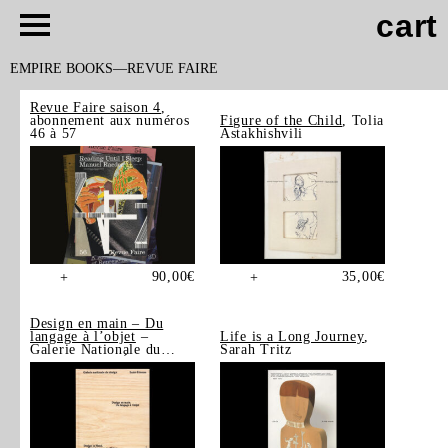
cart
EMPIRE BOOKS
REVUE FAIRE
Revue Faire saison 4
,
abonnement aux numéros
Figure of the Child
, Tolia
46 à 57
Astakhishvili
90,00
€
35,00
€
+
+
Design en main – Du
langage à l’objet
–
Life is a Long Journey
,
Galerie Nationale du
Sarah Tritz
Design, Saint-Étienne