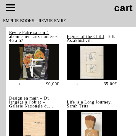
cart
EMPIRE BOOKS
REVUE FAIRE
Revue Faire saison 4
,
abonnement aux numéros
Figure of the Child
, Tolia
46 à 57
Astakhishvili
90,00
€
35,00
€
+
+
Design en main – Du
langage à l’objet
–
Life is a Long Journey
,
Galerie Nationale du
Sarah Tritz
Design, Saint-Étienne