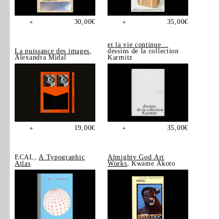
30,00
€
35,00
€
+
+
et la vie continue…
La puissance des images
,
dessins de la collection
Alexandra Midal
Karmitz
19,00
€
35,00
€
+
+
ECAL,
A Typographic
Almighty God Art
Atlas
Works
, Kwame Akoto