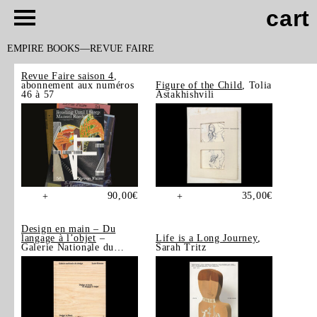
cart
EMPIRE BOOKS
REVUE FAIRE
Revue Faire saison 4
,
abonnement aux numéros
Figure of the Child
, Tolia
46 à 57
Astakhishvili
90,00
€
35,00
€
+
+
Design en main – Du
langage à l’objet
–
Life is a Long Journey
,
Galerie Nationale du
Sarah Tritz
Design, Saint-Étienne