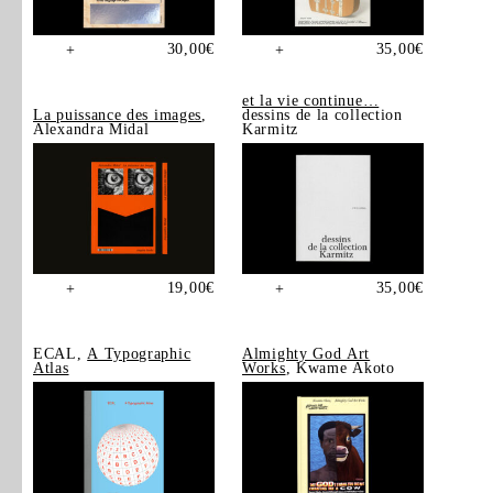
30,00
€
35,00
€
+
+
et la vie continue…
La puissance des images
,
dessins de la collection
Alexandra Midal
Karmitz
19,00
€
35,00
€
+
+
ECAL,
A Typographic
Almighty God Art
Atlas
Works
, Kwame Akoto