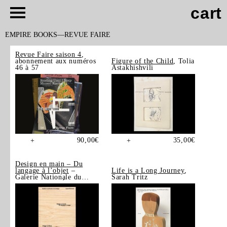
cart
EMPIRE BOOKS
REVUE FAIRE
Revue Faire saison 4
,
abonnement aux numéros
Figure of the Child
, Tolia
46 à 57
Astakhishvili
90,00
€
35,00
€
+
+
Design en main – Du
langage à l’objet
–
Life is a Long Journey
,
Galerie Nationale du
Sarah Tritz
Design, Saint-Étienne