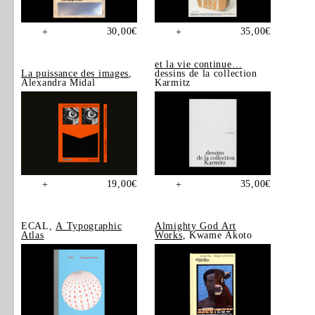
30,00
€
35,00
€
+
+
et la vie continue…
La puissance des images
,
dessins de la collection
Alexandra Midal
Karmitz
19,00
€
35,00
€
+
+
ECAL,
A Typographic
Almighty God Art
Atlas
Works
, Kwame Akoto