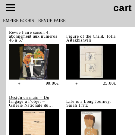
cart
EMPIRE BOOKS
REVUE FAIRE
Revue Faire saison 4
,
abonnement aux numéros
Figure of the Child
, Tolia
46 à 57
Astakhishvili
90,00
€
35,00
€
+
+
Design en main – Du
langage à l’objet
–
Life is a Long Journey
,
Galerie Nationale du
Sarah Tritz
Design, Saint-Étienne