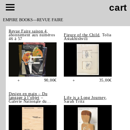
cart
EMPIRE BOOKS
REVUE FAIRE
Revue Faire saison 4
,
abonnement aux numéros
Figure of the Child
, Tolia
46 à 57
Astakhishvili
90,00
€
35,00
€
+
+
Design en main – Du
langage à l’objet
–
Life is a Long Journey
,
Galerie Nationale du
Sarah Tritz
Design, Saint-Étienne