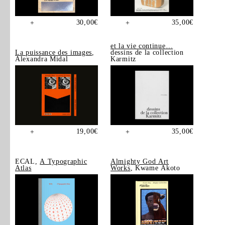
30,00
€
35,00
€
+
+
et la vie continue…
La puissance des images
,
dessins de la collection
Alexandra Midal
Karmitz
19,00
€
35,00
€
+
+
ECAL,
A Typographic
Almighty God Art
Atlas
Works
, Kwame Akoto