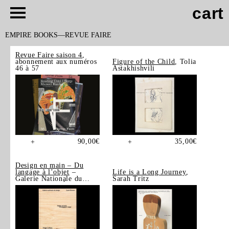
cart
EMPIRE BOOKS
REVUE FAIRE
Revue Faire saison 4
,
abonnement aux numéros
Figure of the Child
, Tolia
46 à 57
Astakhishvili
90,00
€
35,00
€
+
+
Design en main – Du
langage à l’objet
–
Life is a Long Journey
,
Galerie Nationale du
Sarah Tritz
Design, Saint-Étienne