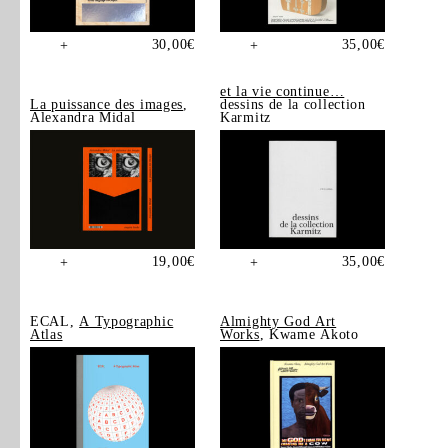
30,00
€
35,00
€
+
+
et la vie continue…
La puissance des images
,
dessins de la collection
Alexandra Midal
Karmitz
19,00
€
35,00
€
+
+
ECAL,
A Typographic
Almighty God Art
Atlas
Works
, Kwame Akoto