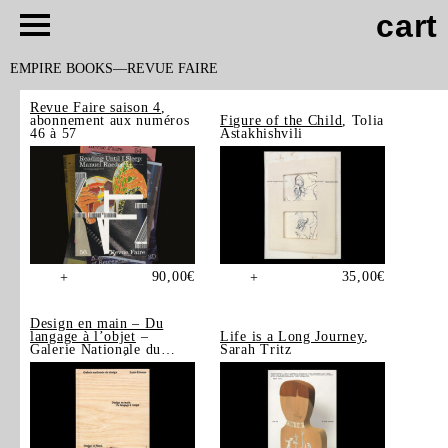
cart
EMPIRE BOOKS
REVUE FAIRE
Revue Faire saison 4
,
abonnement aux numéros
Figure of the Child
, Tolia
46 à 57
Astakhishvili
90,00
€
35,00
€
+
+
Design en main – Du
langage à l’objet
–
Life is a Long Journey
,
Galerie Nationale du
Sarah Tritz
Design, Saint-Étienne