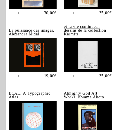
30,00
€
35,00
€
+
+
et la vie continue…
La puissance des images
,
dessins de la collection
Alexandra Midal
Karmitz
19,00
€
35,00
€
+
+
ECAL,
A Typographic
Almighty God Art
Atlas
Works
, Kwame Akoto