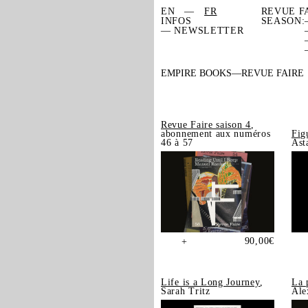
EN
FR
REVUE F
INFOS
SEASON:
— NEWSLETTER
EMPIRE BOOKS
REVUE FAIRE
Revue Faire saison 4
,
abonnement aux numéros
Fig
46 à 57
Ast
90,00
€
+
Life is a Long Journey
,
La 
Sarah Tritz
Ale