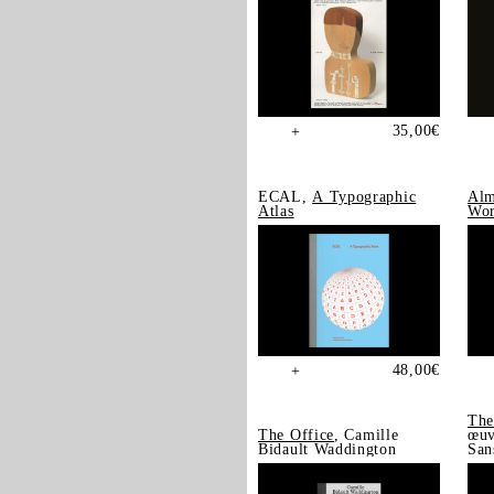
35,00
€
+
ECAL,
A Typographic
Alm
Atlas
Wor
48,00
€
+
The
The Office
, Camille
œuv
Bidault Waddington
San
202