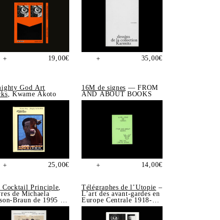
19,00
€
35,00
€
+
+
ighty God Art
16M de signes
— FROM
ks
, Kwame Akoto
AND ABOUT BOOKS
25,00
€
14,00
€
+
+
 Cocktail Principle
,
Télégraphes de l’Utopie
–
res de Michaela
L’art des avant-gardes en
son-Braun de 1995 à
Europe Centrale 1918-
5
1939, Sonia de Puineuf