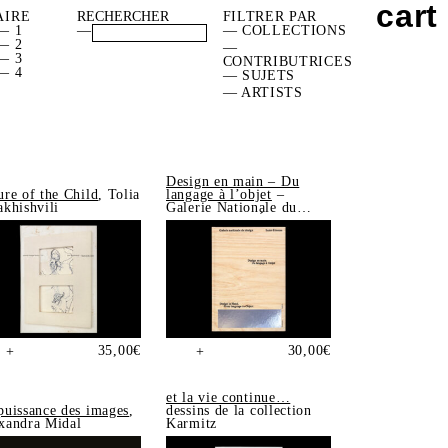
cart
AIRE
FILTRER PAR
— 1
—
— COLLECTIONS
— 2
—
— 3
CONTRIBUTRICES
— 4
— SUJETS
— ARTISTS
Design en main – Du
ure of the Child
, Tolia
langage à l’objet
–
akhishvili
Galerie Nationale du
Design, Saint-Étienne
35,00
€
30,00
€
+
+
et la vie continue…
puissance des images
,
dessins de la collection
xandra Midal
Karmitz