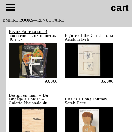
cart
EMPIRE BOOKS
REVUE FAIRE
Revue Faire saison 4
,
abonnement aux numéros
Figure of the Child
, Tolia
46 à 57
Astakhishvili
90,00
€
35,00
€
+
+
Design en main – Du
langage à l’objet
–
Life is a Long Journey
,
Galerie Nationale du
Sarah Tritz
Design, Saint-Étienne