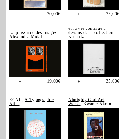
30,00
€
35,00
€
+
+
et la vie continue…
La puissance des images
,
dessins de la collection
Alexandra Midal
Karmitz
19,00
€
35,00
€
+
+
ECAL,
A Typographic
Almighty God Art
Atlas
Works
, Kwame Akoto