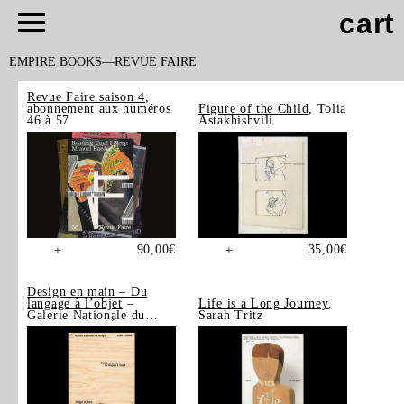
cart
EMPIRE BOOKS
REVUE FAIRE
Revue Faire saison 4
,
abonnement aux numéros
Figure of the Child
, Tolia
46 à 57
Astakhishvili
90,00
€
35,00
€
+
+
Design en main – Du
langage à l’objet
–
Life is a Long Journey
,
Galerie Nationale du
Sarah Tritz
Design, Saint-Étienne