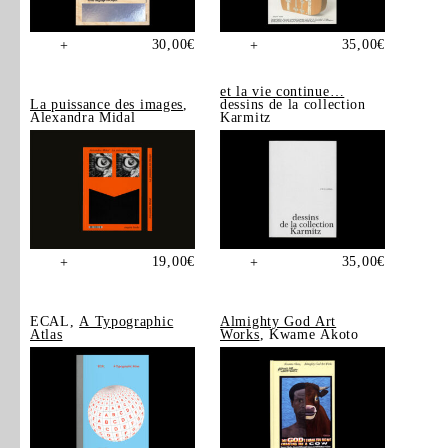
30,00
€
35,00
€
+
+
et la vie continue…
La puissance des images
,
dessins de la collection
Alexandra Midal
Karmitz
19,00
€
35,00
€
+
+
ECAL,
A Typographic
Almighty God Art
Atlas
Works
, Kwame Akoto