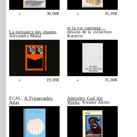
30,00
€
35,00
€
+
+
et la vie continue…
La puissance des images
,
dessins de la collection
Alexandra Midal
Karmitz
19,00
€
35,00
€
+
+
ECAL,
A Typographic
Almighty God Art
Atlas
Works
, Kwame Akoto