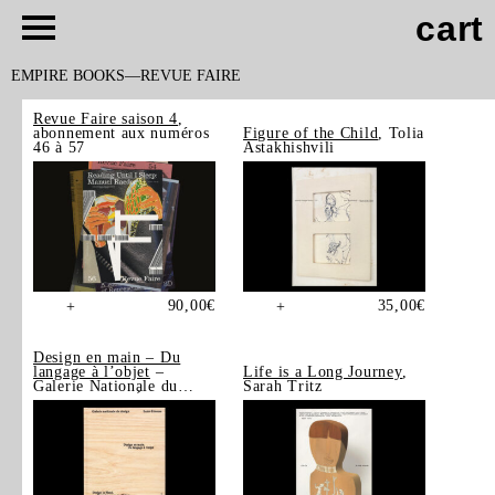
cart
EMPIRE BOOKS
REVUE FAIRE
Revue Faire saison 4
,
abonnement aux numéros
Figure of the Child
, Tolia
46 à 57
Astakhishvili
90,00
€
35,00
€
+
+
Design en main – Du
langage à l’objet
–
Life is a Long Journey
,
Galerie Nationale du
Sarah Tritz
Design, Saint-Étienne