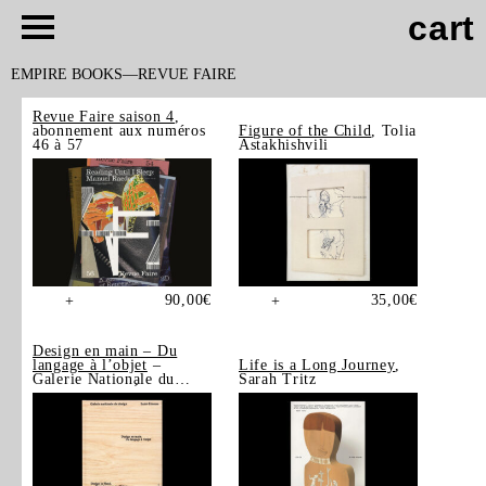
cart
EMPIRE BOOKS
REVUE FAIRE
Revue Faire saison 4
,
abonnement aux numéros
Figure of the Child
, Tolia
46 à 57
Astakhishvili
90,00
€
35,00
€
+
+
Design en main – Du
langage à l’objet
–
Life is a Long Journey
,
Galerie Nationale du
Sarah Tritz
Design, Saint-Étienne