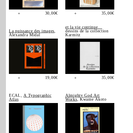
30,00
€
35,00
€
+
+
et la vie continue…
La puissance des images
,
dessins de la collection
Alexandra Midal
Karmitz
19,00
€
35,00
€
+
+
ECAL,
A Typographic
Almighty God Art
Atlas
Works
, Kwame Akoto