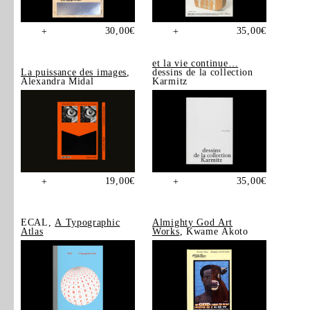
30,00
€
35,00
€
+
+
et la vie continue…
La puissance des images
,
dessins de la collection
Alexandra Midal
Karmitz
19,00
€
35,00
€
+
+
ECAL,
A Typographic
Almighty God Art
Atlas
Works
, Kwame Akoto