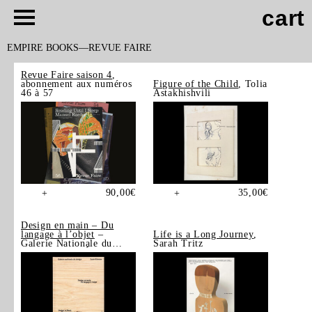
cart
EMPIRE BOOKS
REVUE FAIRE
Revue Faire saison 4
,
abonnement aux numéros
Figure of the Child
, Tolia
46 à 57
Astakhishvili
90,00
€
35,00
€
+
+
Design en main – Du
langage à l’objet
–
Life is a Long Journey
,
Galerie Nationale du
Sarah Tritz
Design, Saint-Étienne