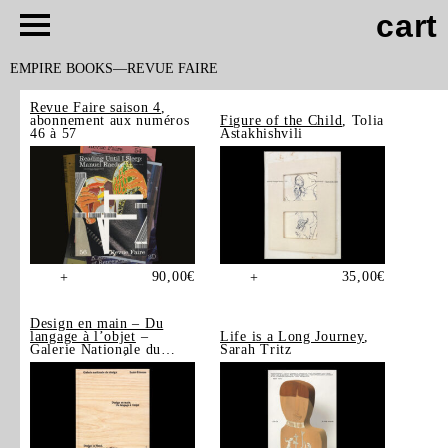
cart
EMPIRE BOOKS
REVUE FAIRE
Revue Faire saison 4
,
abonnement aux numéros
Figure of the Child
, Tolia
46 à 57
Astakhishvili
90,00
€
35,00
€
+
+
Design en main – Du
langage à l’objet
–
Life is a Long Journey
,
Galerie Nationale du
Sarah Tritz
Design, Saint-Étienne