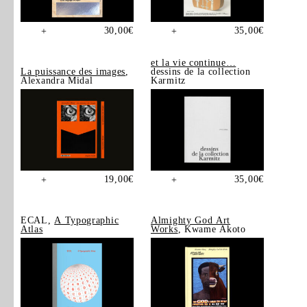
30,00
€
35,00
€
+
+
et la vie continue…
La puissance des images
,
dessins de la collection
Alexandra Midal
Karmitz
19,00
€
35,00
€
+
+
ECAL,
A Typographic
Almighty God Art
Atlas
Works
, Kwame Akoto